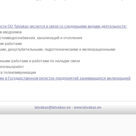
сти OÜ Talvakas числится в связи со следующими видами деятельности:
:
в иводоемов
стемводоснабжения, канализаций и отопления
ми работами
ми, дноуглубительными, гидротехническими и мелиорационными
чными работами и работами по наладке связи
опочныхработ
тв телекоммуникации
акже в Государственном регистре предприятий занимающихся мелиорацией
talvakas@talvakas.ee
-
www.talvakas.ee