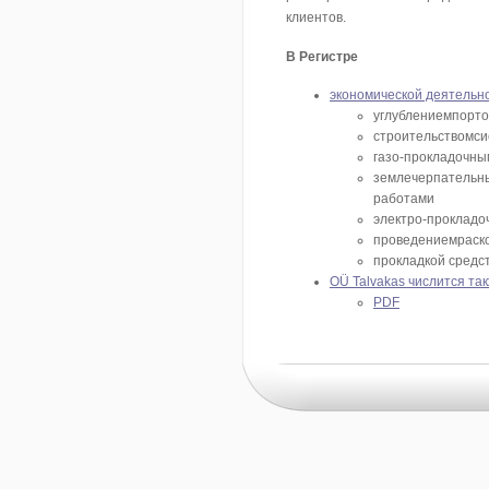
клиентов.
В Регистре
экономической деятельно
углублениемпорто
строительствомси
газо-прокладочны
землечерпательны
работами
электро-прокладо
проведениемраск
прокладкой средс
OÜ Talvakas числится т
PDF