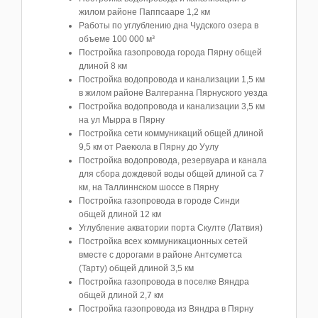
жилом районе Паппсааре 1,2 км
Работы по углублению дна Чудского озера в
объеме 100 000 м³
Постройка газопровода города Пярну общей
длиной 8 км
Постройка водопровода и канализации 1,5 км
в жилом районе Валгеранна Пярнуского уезда
Постройка водопровода и канализации 3,5 км
на ул Мырра в Пярну
Постройка сети коммуникаций общей длиной
9,5 км от Раекюла в Пярну до Уулу
Постройка водопровода, резервуара и канала
для сбора дождевой воды общей длиной ca 7
км, на Таллиннском шоссе в Пярну
Постройка газопровода в городе Синди
общей длиной 12 км
Углубление акватории порта Скулте (Латвия)
Постройка всех коммуникационных сетей
вместе с дорогами в районе Антсуметса
(Тарту) общей длиной 3,5 км
Постройка газопровода в поселке Вяндра
общей длиной 2,7 км
Постройка газопровода из Вяндра в Пярну